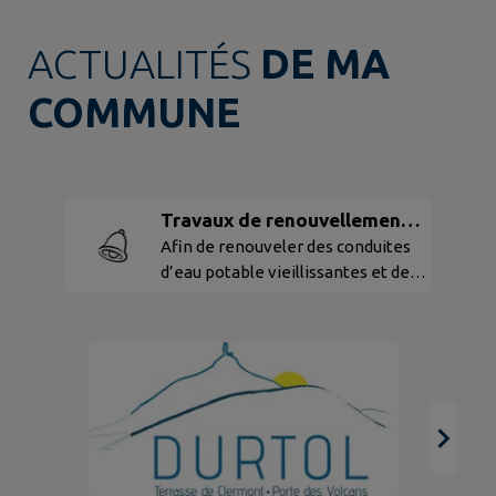
ACTUALITÉS
DE MA
COMMUNE
Travaux de renouvellement
du réseau d'eau potable rue
Afin de renouveler des conduites
d’eau potable vieillissantes et de
de Chantemerle.
mettre en conformité des
branchements, des travaux seront
entrepris par Clermont Auvergne
Métropole, en lien avec la
commune de Durtol, du 1er juin
jusqu’en septembre sur la rue
Chantemerle.