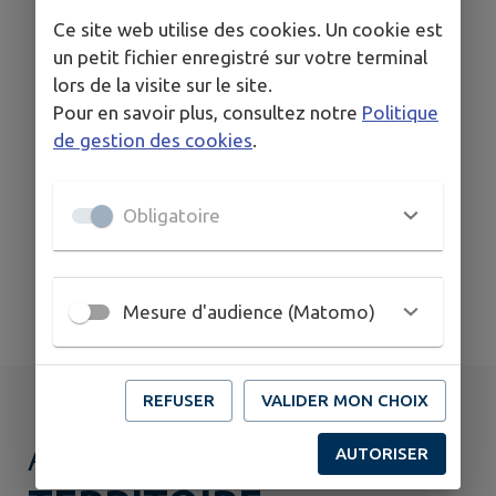
Ce site web utilise des cookies. Un cookie est
un petit fichier enregistré sur votre terminal
lors de la visite sur le site.
Pour en savoir plus, consultez notre
Politique
Établissements
Commerces
Santé
scolaires
de gestion des cookies
.
Obligatoire
Mesure d'audience (Matomo)
Signaler
Sondages
REFUSER
VALIDER MON CHOIX
AGENDA DE
MON
AUTORISER