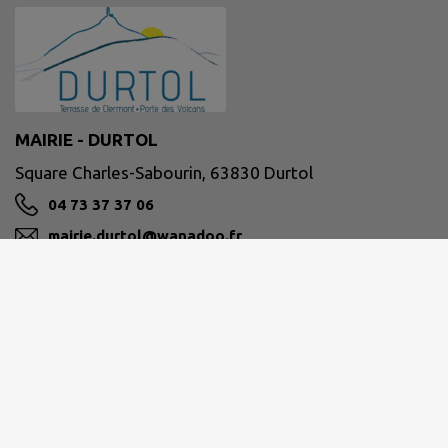
MAIRIE - DURTOL
Square Charles-Sabourin, 63830 Durtol
04 73 37 37 06
mairie.durtol@wanadoo.fr
M'Y RENDRE
www.durtol.fr/
Site réalisé par
IntraMuros SAS
|
Mentions légales
|
CGU
|
Politique de confidentialité
|
Accessibilité : partiellement conforme
|
Gérer mes cookies
|
Rechercher
|
Plan du site