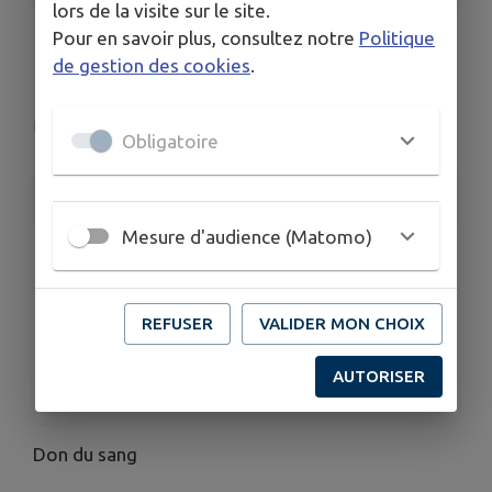
lors de la visite sur le site.
Pour en savoir plus, consultez notre
Politique
Don du sang
de gestion des cookies
.
Blanzat
Obligatoire
INFORMATIONS PRATIQUES
Mesure d'audience (Matomo)
LIEU
rue de Clermont
DATE
REFUSER
VALIDER MON CHOIX
Le ven. 12 juin
HORAIRES
AUTORISER
De 15h00 à 19h00
Don du sang