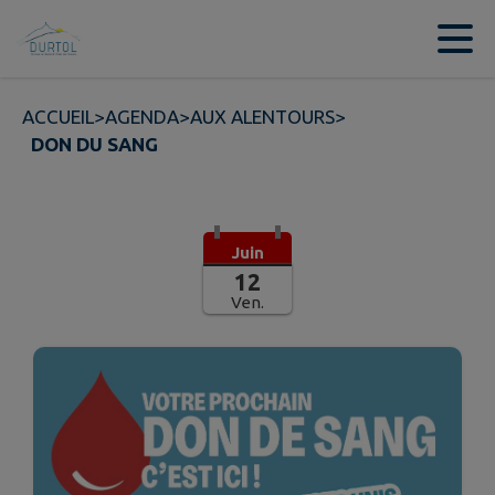
Contenu
Menu
Recherche
Pied de page
ACCUEIL
>
AGENDA
>
AUX ALENTOURS
>
DON DU SANG
Juin
12
Ven.