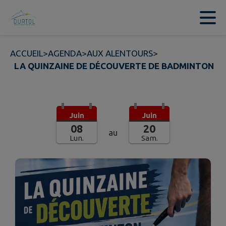
Contenu
Menu
Recherche
Pied de page
ACCUEIL
>
AGENDA
>
AUX ALENTOURS
>
LA QUINZAINE DE DÉCOUVERTE DE BADMINTON
Juin
Juin
08
20
au
Lun.
Sam.