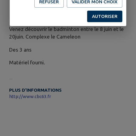
ORGANISÉ PAR
REFUSER
VALIDER MON CHOIX
CLUB DE BADMINTON CASTELPONTIN
AUTORISER
Venez découvrir le badminton entre le 8 juin et le
20juin. Complexe le Cameleon
Des 3 ans
Matériel fourni.
PLUS D'INFORMATIONS
http://www.cbc63.fr