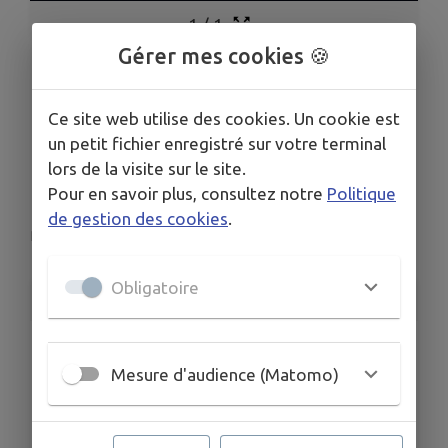
1
/
1
Gérer mes cookies 🍪
La Quinzaine de
Ce site web utilise des cookies. Un cookie est
Découverte de
un petit fichier enregistré sur votre terminal
lors de la visite sur le site.
Badminton
Pour en savoir plus, consultez notre
Politique
de gestion des cookies
.
Pont-du-Château
Obligatoire
INFORMATIONS PRATIQUES
LIEU
52 avenue de Cournon 63430 PONT-DU-CHATEAU
Mesure d'audience (Matomo)
DATES
Du lun. 8 juin au sam. 20 juin